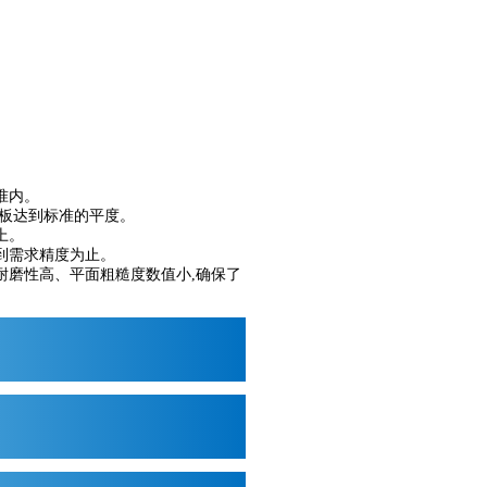
准内。
平板达到标准的平度。
上。
到需求精度为止。
耐磨性高、平面粗糙度数值小,确保了