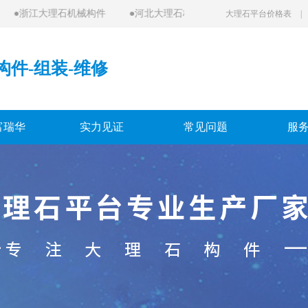
浙江大理石机械构件
●
河北大理石构件
●
中国大理石平台
●
大理石平台价格表
|
构件-组装-维修
富瑞华
实力见证
常见问题
服