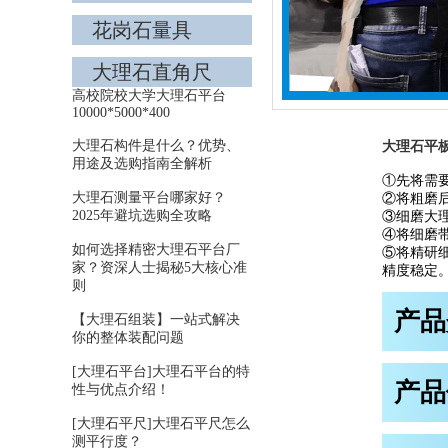
花岗石量具
大理石直角尺
高校院校大学大理石平台
10000*5000*400
大理石构件是什么？优势、
大理石平
用途及选购指南全解析
①先将需
大理石测量平台哪家好？
②将粗磨
2025年避坑选购全攻略
③细磨大
④将细磨
如何选择精密大理石平台厂
⑤将精研
家？资深人士揭秘5大核心准
精度稳定
则
产品
【大理石组装】一站式解决
你的整体装配问题
[大理石平台]大理石平台的特
产品
性与优点介绍！
[大理石平尺]大理石平尺怎么
测平行度？