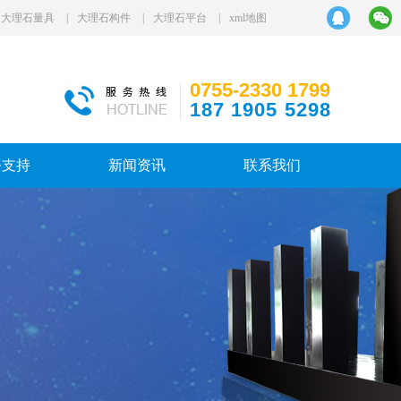
辽宁大理石平台
●
深圳大理石平尺
●
山东大理石机械构件
大理石量具
|
大理石构件
|
大理石平台
|
xml地图
0755-2330 1799
187 1905 5298
务支持
新闻资讯
联系我们