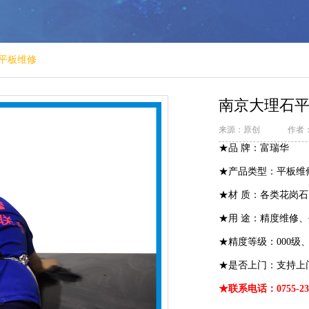
平板维修
南京大理石
来源：原创
作者
★品 牌：富瑞华
★产品类型：平板维
★材 质：各类花岗石
★用 途：精度维修
★精度等级：000级、
★是否上门：支持上
★联系电话：0755-233