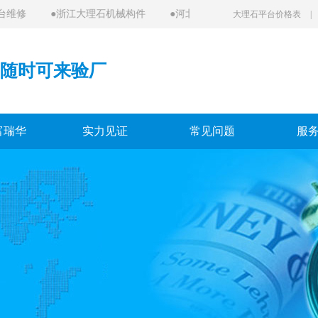
维修
●
浙江大理石机械构件
●
河北大理石构件
●
中国大理石
大理石平台价格表
|
随时可来验厂
富瑞华
实力见证
常见问题
服