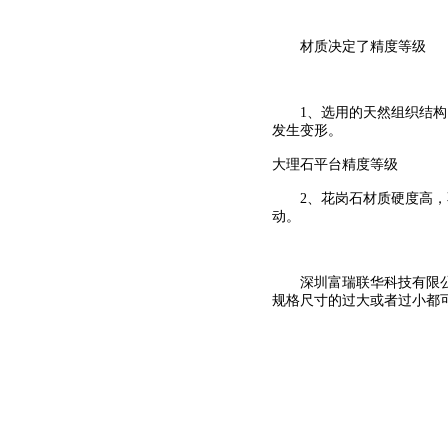
材质决定了精度等级
1、选用的天然组织结构紧
发生变形。
大理石平台精度等级
2、花岗石材质硬度高，不
动。
深圳富瑞联华科技有限公司作
规格尺寸的过大或者过小都