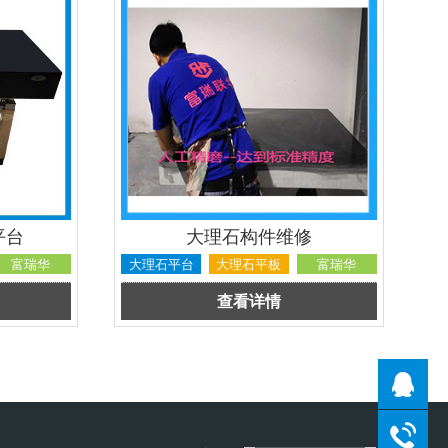
平台
大理石构件维修
富瑞华
大理石平台
大理石平板
富瑞华
查看详情