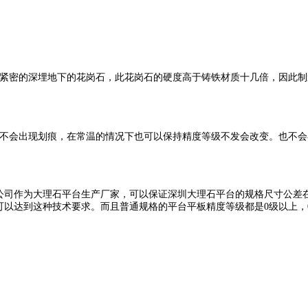
密的深埋地下的花岗石，此花岗石的硬度高于铸铁材质十几倍，因此制
会出现划痕，在常温的情况下也可以保持精度等级不发会改变。也不会
为大理石平台生产厂家，可以保证深圳大理石平台的规格尺寸公差在±0.1
可以达到这种技术要求。而且普通规格的平台平板精度等级都是0级以上，