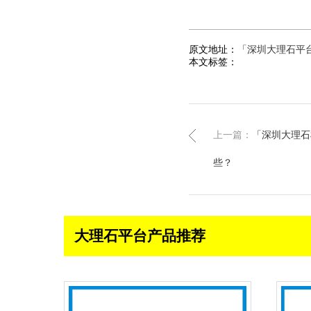
原文地址：
「深圳大理石平
本文标签：
上一篇：
「深圳大理石
些？
大理石平台产品推荐