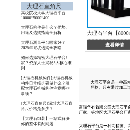
大理石直角尺
高校院校大学大理石平台
10000*5000*400
大理石构件是什么？优势、
用途及选购指南全解析
大理石测量平台哪家好？
查看详情
2025年避坑选购全攻略
如何选择精密大理石平台厂
家？资深人士揭秘5大核心准
则
[大理石机械构件]大理石机械
大理石平台是一种高
构件日常维护要做什么？装
严格。只有通过加工过
配大理石机械构件注意哪些
事项？
[大理石直角尺]深圳大理石直
富瑞华有着顺义区大理石平
角尺价格是多少？
厂家、等地区大理石平台厂
【大理石组装】一站式解决
你的整体装配问题
大理石平台
是一种高精度、