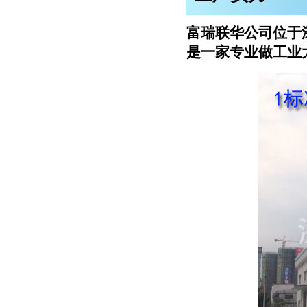
富瑞联华公司位于
是一家专业做工业大