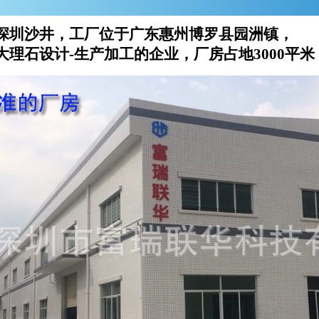
深圳沙井，工厂位于广东惠州博罗县园洲镇，
理石设计-生产加工的企业，厂房占地3000平米