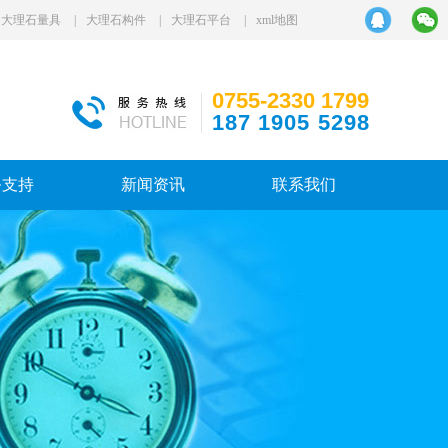
辽宁大理石平台
●
深圳大理石平尺
●
山东大理石机械构件
大理石量具
|
大理石构件
|
大理石平台
|
xml地图
0755-2330 1799
187 1905 5298
务支持
新闻资讯
联系我们