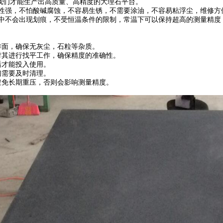
我们才能生产出高质量、高精度的大理石平台。
磨性强，不怕酸碱腐蚀，不容易生锈，不需要涂油，不容易粘浮尘，维修方
程中不会出现划痕，不受恒温条件的限制，常温下可以保持超高的测量精度
作面，确保无灰尘，石粒等杂质。
对其进行找平工作，确保精度的准确性。
时后才能投入使用。
们需要及时清理。
避免长期重压，否则会影响测量精度。