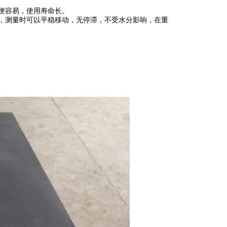
便容易，使用寿命长。
，测量时可以平稳移动，无停滞，不受水分影响，在重