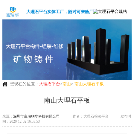
大理石平台实体工厂，随时可来验厂
您现在的位置：
大理石平台
>
南山
>
南山大理石平板
南山大理石平板
来源：
深圳市富瑞联华科技有限公司
作者：大理石检验平台
发布时
间：2020-12-02 16:53:53