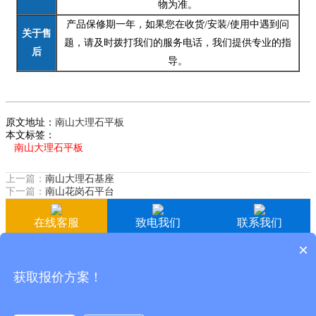
物为准。
产品保修期一年，如果您在收货/安装/使用中遇到问
关于售
题，请及时拨打我们的服务电话，我们提供专业的指
后
导。
原文地址：
南山大理石平板
本文标签：
南山大理石平板
上一篇：
南山大理石基座
下一篇：
南山花岗石平台
在线客服
致电我们
联系我们
×
0755-2330 1799
189 2836 6096
获取报价方案！
版权所有：深圳市富瑞华科技有限公司
粤ICP备13083920
号