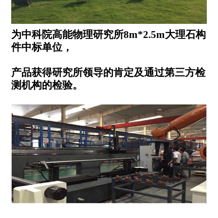
为中科院高能物理研究所8m*2.5m
大理石构
件
中标单位，
产品获得研究所领导的肯定及通过第三方检
测机构的检验。