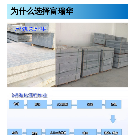
为什么选择富瑞华