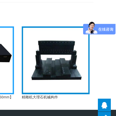
50mm】
精雕机大理石机械构件