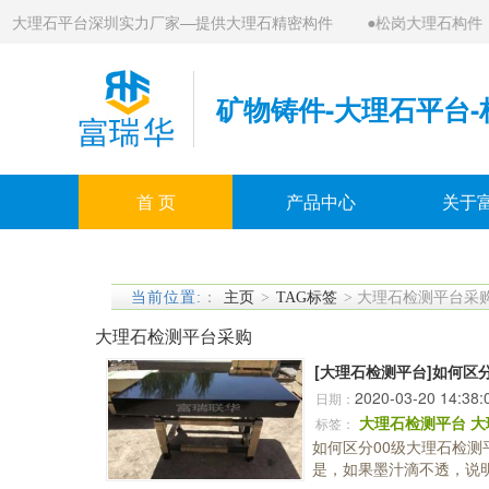
大理石平台深圳实力厂家—提供大理石精密构件
●
松岗大理石机械构件
●
松岗大理石构件
矿物铸件-大理石平台-
首 页
产品中心
关于
当前位置:
：
主页
>
TAG标签
> 大理石检测平台采
大理石检测平台采购
[大理石检测平台]如何区
2020-03-20 14:38:
日期：
大理石检测平台
大
标签：
如何区分00级大理石检
是，如果墨汁滴不透，说明石